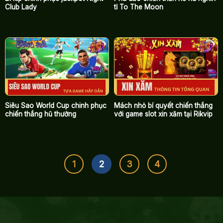
Club Lady
tỉ To The Moon
Siêu Sao World Cup chinh phục
Mách nhỏ bí quyết chiến thắng
chiến thắng hũ thưởng
với game slot xin xăm tại Rikvip
1
2
3
4