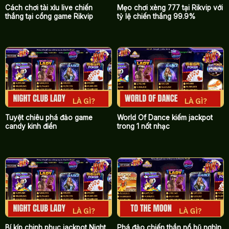
Cách chơi tài xỉu live chiến
Mẹo chơi xèng 777 tại Rikvip với
thắng tại cổng game Rikvip
tỷ lệ chiến thắng 99.9%
Tuyệt chiêu phá đảo game
World Of Dance kiếm jackpot
candy kinh điển
trong 1 nốt nhạc
Bí kíp chinh phục jackpot Night
Phá đảo chiến thần nổ hũ nghìn