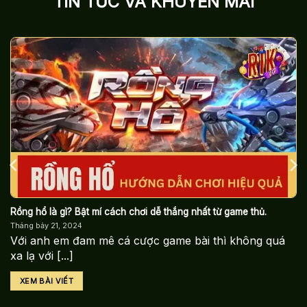
TIN TỨC VÀ KHUYẾN MÃI
Rồng hổ là gì? Bật mí cách chơi dễ thắng nhất từ game thủ.
Tháng bảy 21, 2024
Với anh em đam mê cá cược game bài thì không quá
xa lạ với [...]
XEM BÀI VIẾT