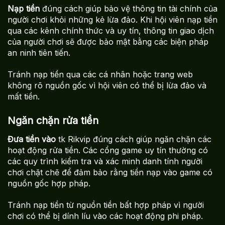
Nạp tiền
đúng cách giúp bảo vệ thông tin tài chính của
người chơi khỏi những kẻ lừa đảo. Khi hội viên nạp tiền
qua các kênh chính thức và uy tín, thông tin giao dịch
của người chơi sẽ được bảo mật bằng các biện pháp
an ninh tiên tiến.
Tránh nạp tiền qua các cá nhân hoặc trang web
không rõ nguồn gốc vì hội viên có thể bị lừa đảo và
mất tiền.
Ngăn chặn rửa tiền
Đưa tiền vào
tk Rikvip đúng cách giúp ngăn chặn các
hoạt động rửa tiền. Các cổng game uy tín thường có
các quy trình kiểm tra và xác minh danh tính người
chơi chặt chẽ để đảm bảo rằng tiền nạp vào game có
nguồn gốc hợp pháp.
Tránh nạp tiền từ nguồn tiền bất hợp pháp vì người
chơi có thể bị dính líu vào các hoạt động phi pháp.