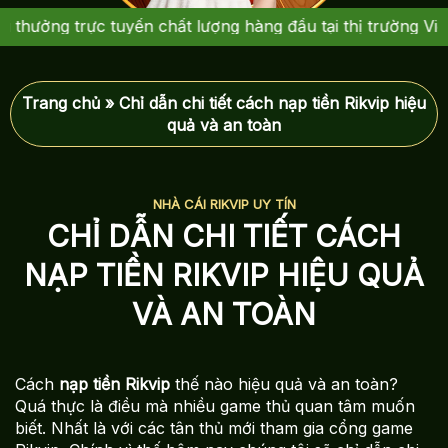
ưởng trực tuyến chất lượng hàng đầu tại thị trường Việt Na
Trang chủ
»
Chỉ dẫn chi tiết cách nạp tiền Rikvip hiệu
quả và an toàn
CHỈ DẪN CHI TIẾT CÁCH
NẠP TIỀN RIKVIP HIỆU QUẢ
VÀ AN TOÀN
Cách
nạp tiền Rikvip
thế nào hiệu quả và an toàn?
Quá thực là điều mà nhiều game thủ quan tâm muốn
biết. Nhất là với các tân thủ mới tham gia cổng game