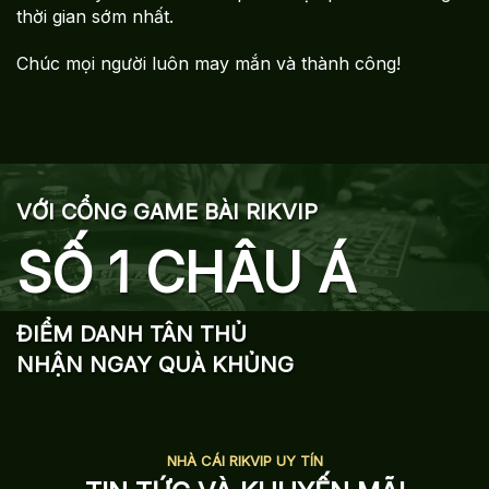
thời gian sớm nhất.
Chúc mọi người luôn may mắn và thành công!
VỚI CỔNG GAME BÀI RIKVIP
SỐ 1 CHÂU Á
ĐIỂM DANH TÂN THỦ
NHẬN NGAY QUÀ KHỦNG