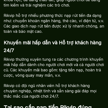
tìm kiếm và trải nghiệm các trò chơi.
Rikvip hỗ trợ nhiều phương thức nạp rút tiền đa dạng
như: chuyển khoản ngân hàng, thẻ cào, ví điện tử, v.v.
Các giao dịch nạp rút tiền được xử lý nhanh chóng, an
toàn và bảo mật cao.
Khuyến mãi hấp dẫn và Hỗ trợ khách hàng
24/7
Rikvip thường xuyên tung ra các chương trình khuyến
mãi hấp dẫn dành cho người chơi mới và cả người chơi
cũ. Các khuyến mãi bao gồm: tặng tiền nạp, hoàn trả
cược, vòng quay may mắn, v.v.
Rikvip có đội ngũ nhân viên hỗ trợ khách hàng
chuyên nghiệp, nhiệt tình và sẵn sàng giải đáp mọi
thắc mắc của người chơi 24/7.
Tại sao cần nạp tiền Rikvip đúng