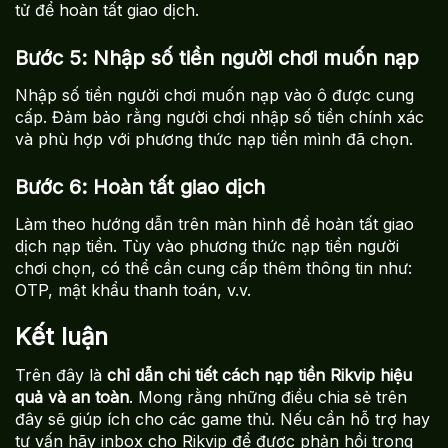
tử để hoàn tất giao dịch.
Bước 5: Nhập số tiền người chơi muốn nạp
Nhập số tiền người chơi muốn nạp vào ô được cung
cấp. Đảm bảo rằng người chơi nhập số tiền chính xác
và phù hợp với phương thức nạp tiền mình đã chọn.
Bước 6: Hoàn tất giao dịch
Làm theo hướng dẫn trên màn hình để hoàn tất giao
dịch nạp tiền. Tùy vào phương thức nạp tiền người
chơi chọn, có thể cần cung cấp thêm thông tin như:
OTP, mật khẩu thanh toán, v.v.
Kết luận
Trên đây là
chỉ dẫn chi tiết cách nạp tiền Rikvip hiệu
quả và an toàn
. Mong rằng những điều chia sẻ trên
đây sẽ giúp ích cho các game thủ. Nếu cần hỗ trợ hay
tư vấn hãy inbox cho Rikvip để được phản hồi trong