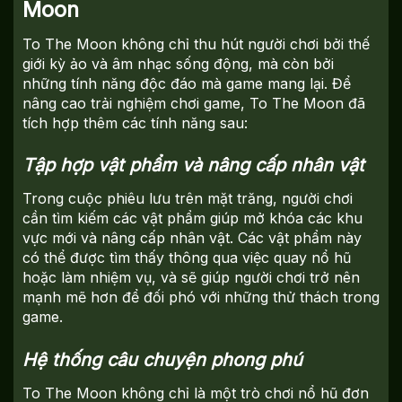
Moon
To The Moon không chỉ thu hút người chơi bởi thế
giới kỳ ảo và âm nhạc sống động, mà còn bởi
những tính năng độc đáo mà game mang lại. Để
nâng cao trải nghiệm chơi game, To The Moon đã
tích hợp thêm các tính năng sau:
Tập hợp vật phẩm và nâng cấp nhân vật
Trong cuộc phiêu lưu trên mặt trăng, người chơi
cần tìm kiếm các vật phẩm giúp mở khóa các khu
vực mới và nâng cấp nhân vật. Các vật phẩm này
có thể được tìm thấy thông qua việc quay nổ hũ
hoặc làm nhiệm vụ, và sẽ giúp người chơi trở nên
mạnh mẽ hơn để đối phó với những thử thách trong
game.
Hệ thống câu chuyện phong phú
To The Moon không chỉ là một trò chơi nổ hũ đơn