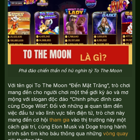
Phá đảo chiến thần nổ hũ nghìn tỷ To The Moon
Với tên gọi To The Moon “Đến Mặt Trăng”, trò chơi
mang đến cho người chơi một thế giới kỳ ảo và mơ
mộng với slogan độc đáo “Chinh phục đỉnh cao
cùng Doge Wild”. Đối với những ai quan tâm đến
việc đầu tư vào lĩnh vực tiền điện tử, trò chơi này
mang đến cơ hội
tham gia
vào thị trường này một
cách giải trí, cùng Elon Musk và Doge trong hành
trình săn tìm kho báu thông qua những
vòng quay