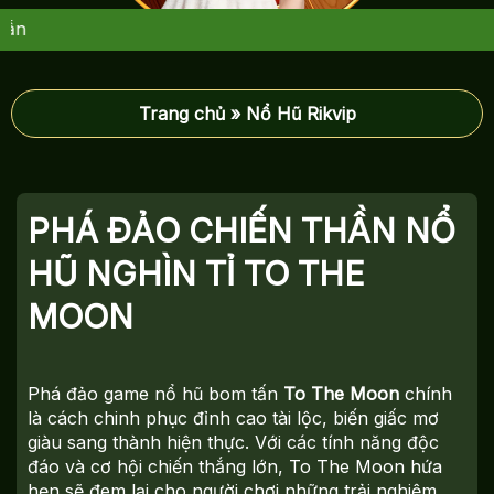
Rikvip 
Trang chủ
»
Nổ Hũ Rikvip
PHÁ ĐẢO CHIẾN THẦN NỔ
HŨ NGHÌN TỈ TO THE
MOON
Phá đảo game nổ hũ bom tấn
To The Moon
chính
là cách chinh phục đỉnh cao tài lộc, biến giấc mơ
giàu sang thành hiện thực. Với các tính năng độc
đáo và cơ hội chiến thắng lớn, To The Moon hứa
hẹn sẽ đem lại cho người chơi những trải nghiệm