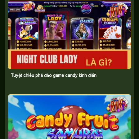
Tuyệt chiêu phá đảo game candy kinh điển