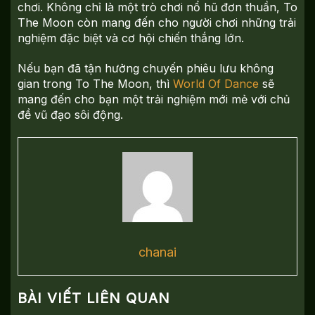
chơi. Không chỉ là một trò chơi nổ hũ đơn thuần, To
The Moon còn mang đến cho người chơi những trải
nghiệm đặc biệt và cơ hội chiến thắng lớn.
Nếu bạn đã tận hưởng chuyến phiêu lưu không
gian trong To The Moon, thì
World Of Dance
sẽ
mang đến cho bạn một trải nghiệm mới mẻ với chủ
đề vũ đạo sôi động.
chanai
BÀI VIẾT LIÊN QUAN