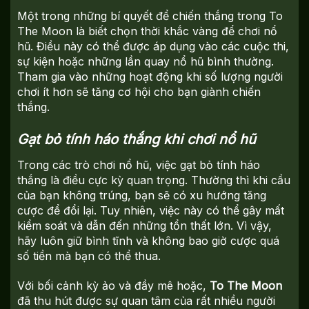
Một trong những bí quyết để chiến thắng trong To
The Moon là biết chọn thời khắc vàng để chơi nổ
hũ. Điều này có thể được áp dụng vào các cuộc thi,
sự kiện hoặc những lần quay nổ hũ bình thường.
Tham gia vào những hoạt động khi số lượng người
chơi ít hơn sẽ tăng cơ hội cho bạn giành chiến
thắng.
Gạt bỏ tính háo thắng khi chơi nổ hũ
Trong các trò chơi nổ hũ, việc gạt bỏ tính háo
thắng là điều cực kỳ quan trọng. Thường thì khi cầu
của bạn không trúng, bạn sẽ có xu hướng tăng
cược để đổi lại. Tuy nhiên, việc này có thể gây mất
kiểm soát và dẫn đến những tổn thất lớn. Vì vậy,
hãy luôn giữ bình tĩnh và không bao giờ cược quá
số tiền mà bạn có thể thua.
Với bối cảnh kỳ ảo và đầy mê hoặc,
To The Moon
đã thu hút được sự quan tâm của rất nhiều người