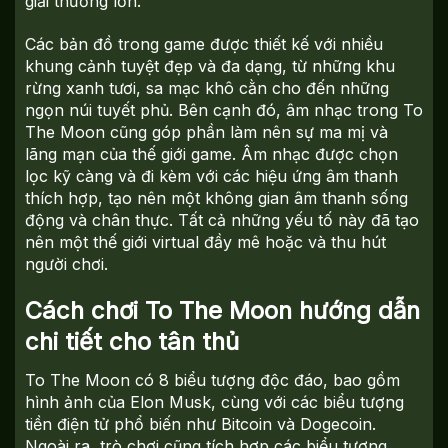
giải thưởng lớn.
Các bản đồ trong game được thiết kế với nhiều
khung cảnh tuyệt đẹp và đa dạng, từ những khu
rừng xanh tươi, sa mạc khô cằn cho đến những
ngọn núi tuyết phủ. Bên cạnh đó, âm nhạc trong To
The Moon cũng góp phần làm nên sự ma mị và
lãng mạn của thế giới game. Âm nhạc được chọn
lọc kỹ càng và đi kèm với các hiệu ứng âm thanh
thích hợp, tạo nên một không gian âm thanh sống
động và chân thực. Tất cả những yếu tố này đã tạo
nên một thế giới virtual đầy mê hoặc và thu hút
người chơi.
Cách chơi To The Moon hướng dẫn
chi tiết cho tân thủ
To The Moon có 8 biểu tượng độc đáo, bao gồm
hình ảnh của Elon Musk, cùng với các biểu tượng
tiền điện tử phổ biến như Bitcoin và Dogecoin.
Ngoài ra, trò chơi cũng tích hợp các biểu tượng