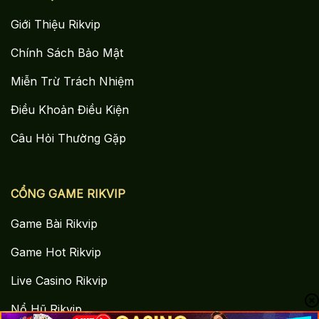
Giới Thiệu Rikvip
Chính Sách Bảo Mật
Miễn Trừ Trách Nhiệm
Điều Khoản Điều Kiện
Câu Hỏi Thường Gặp
CỔNG GAME RIKVIP
Game Bài Rikvip
Game Hot Rikvip
Live Casino Rikvip
Nổ Hũ Rikvip