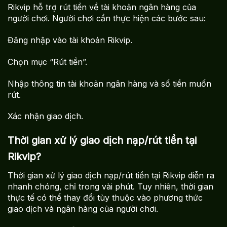
Rikvip hỗ trợ rút tiền về tài khoản ngân hàng của
người chơi. Người chơi cần thực hiện các bước sau:
Đăng nhập vào tài khoản Rikvip.
Chọn mục “Rút tiền”.
Nhập thông tin tài khoản ngân hàng và số tiền muốn
rút.
Xác nhận giao dịch.
Thời gian xử lý giao dịch nạp/rút tiền tại
Rikvip?
Thời gian xử lý giao dịch nạp/rút tiền tại Rikvip diễn ra
nhanh chóng, chỉ trong vài phút. Tuy nhiên, thời gian
thực tế có thể thay đổi tùy thuộc vào phương thức
giao dịch và ngân hàng của người chơi.