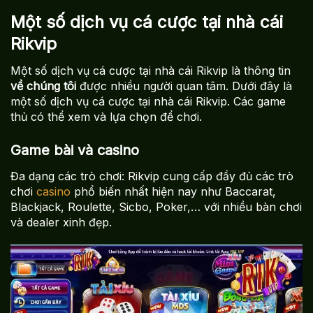
Một số dịch vụ cá cược tại nhà cái
Rikvip
Một số dịch vụ cá cược tại nhà cái Rikvip là thông tin
về chúng tôi
được nhiều người quan tâm. Dưới đây là
một số dịch vụ cá cược tại nhà cái Rikvip. Các game
thủ có thể xem và lựa chọn để chơi.
Game bài và casino
Đa dạng các trò chơi: Rikvip cung cấp đầy đủ các trò
chơi
casino
phổ biến nhất hiện nay như Baccarat,
Blackjack, Roulette, Sicbo, Poker,… với nhiều bàn chơi
và dealer xinh đẹp.