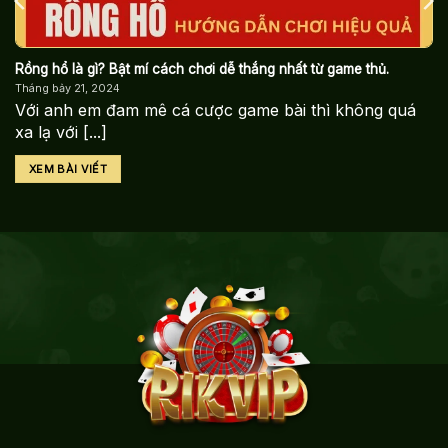
Rồng hổ là gì? Bật mí cách chơi dễ thắng nhất từ game thủ.
Tháng bảy 21, 2024
Với anh em đam mê cá cược game bài thì không quá
xa lạ với [...]
XEM BÀI VIẾT