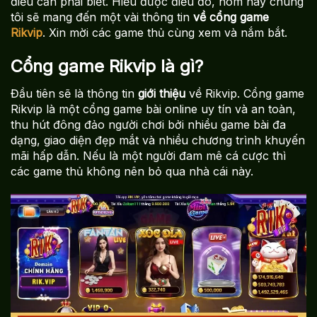
điều cần phải biết. Hiểu được điều đó, hôm nay chúng
tôi sẽ mang đến một vài thông tin
về cổng game
Rikvip
. Xin mời các game thủ cùng xem và nắm bắt.
Cổng game Rikvip là gì?
Đầu tiên sẽ là thông tin
giới thiệu
về Rikvip. Cổng game
Rikvip là một cổng game bài online uy tín và an toàn,
thu hút đông đảo người chơi bởi nhiều game bài đa
dạng, giao diện đẹp mắt và nhiều chương trình khuyến
mãi hấp dẫn. Nếu là một người đam mê cá cược thì
các game thủ không nên bỏ qua nhà cái này.