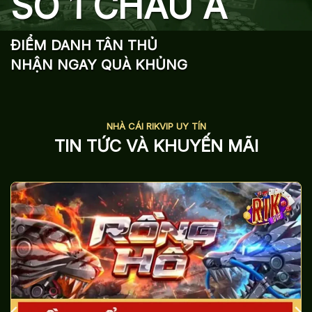
SỐ 1 CHÂU Á
ĐIỂM DANH TÂN THỦ
NHẬN NGAY QUÀ KHỦNG
TIN TỨC VÀ KHUYẾN MÃI