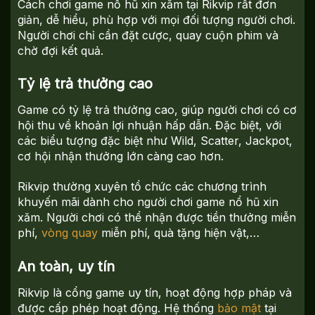
Cách chơi game nổ hũ xin xăm tại Rikvip rất đơn
giản, dễ hiểu, phù hợp với mọi đối tượng người chơi.
Người chơi chỉ cần đặt cược, quay cuộn phim và
chờ đợi kết quả.
Tỷ lệ trả thưởng cao
Game có tỷ lệ trả thưởng cao, giúp người chơi có cơ
hội thu về khoản lợi nhuận hấp dẫn. Đặc biệt, với
các biểu tượng đặc biệt như Wild, Scatter, Jackpot,
cơ hội nhận thưởng lớn càng cao hơn.
Rikvip thường xuyên tổ chức các chương trình
khuyến mãi dành cho người chơi game nổ hũ xin
xăm. Người chơi có thể nhận được tiền thưởng miễn
phí,
vòng quay
miễn phí, quà tặng hiện vật,…
An toàn, uy tín
Rikvip là cổng game uy tín, hoạt động hợp pháp và
được cấp phép hoạt động. Hệ thống
bảo mật
tại