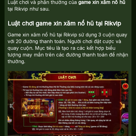
Luật chơi và phần thưởng của
game xin xăm nổ hũ
tại Rikvip như sau.
Luật chơi game xin xăm nổ hũ tại Rikvip
Game xin xăm nổ hũ tại Rikvip sử dụng 3 cuộn quay
với 20 đường thanh toán. Người chơi đặt cược và
quay cuộn. Mục tiêu là tạo ra các kết hợp biểu
tượng may mắn trên các đường thanh toán để nhận
thưởng.