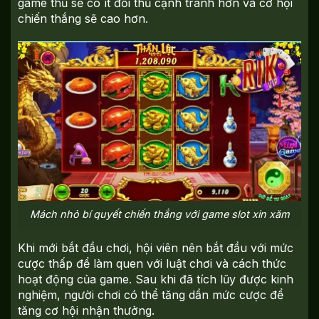
game thủ sẽ có ít đối thủ cạnh tranh hơn và cơ hội
chiến thắng sẽ cao hơn.
Mách nhỏ bí quyết chiến thắng với game slot xin xăm
Khi mới bắt đầu chơi, hội viên nên bắt đầu với mức
cược thấp để làm quen với luật chơi và cách thức
hoạt động của game. Sau khi đã tích lũy được kinh
nghiệm, người chơi có thể tăng dần mức cược để
tăng cơ hội nhận thưởng.