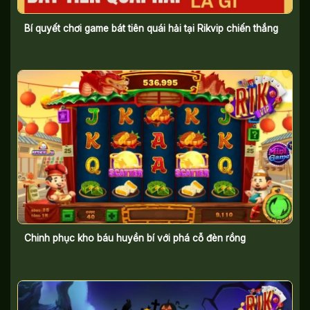
Bí quyết chơi game bát tiên quái hải tại Rikvip chiến thắng
Chinh phục kho báu huyền bí với phá cỗ đèn rồng