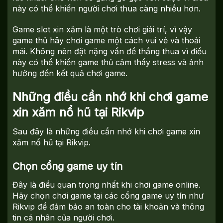
này có thể khiến người chơi thua càng nhiều hơn.
Game slot xin xăm là một trò chơi giải trí, vì vậy
game thủ hãy chơi game một cách vui vẻ và thoải
mái. Không nên đặt nặng vấn đề thắng thua vì điều
này có thể khiến game thủ cảm thấy stress và ảnh
hưởng đến kết quả chơi game.
Những điều cần nhớ khi chơi game
xin xăm nổ hũ tại Rikvip
Sau đây là những điều cần nhớ khi chơi game xin
xăm nổ hũ tại Rikvip.
Chọn cổng game uy tín
Đây là điều quan trọng nhất khi chơi game online.
Hãy chọn chơi game tại các cổng game uy tín như
Rikvip để đảm bảo an toàn cho tài khoản và thông
tin cá nhân của người chơi.