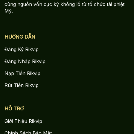
cùng nguồn vốn cực kỳ khổng lồ từ tổ chức tài phiệt
Mỹ.
HƯỚNG DẪN
Đăng Ký Rikvip
Đăng Nhập Rikvip
Nạp Tiền Rikvip
Rút Tiền Rikvip
HỖ TRỢ
Giới Thiệu Rikvip
Chính Sách Bảo Mật