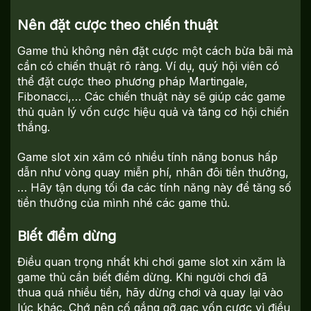
Nên đặt cược theo chiến thuật
Game thủ không nên đặt cược một cách bừa bãi mà
cần có chiến thuật rõ ràng. Ví dụ, quý hội viên có
thể đặt cược theo phương pháp Martingale,
Fibonacci,… Các chiến thuật này sẽ giúp các game
thủ quản lý vốn cược hiệu quả và tăng cơ hội chiến
thắng.
Game slot xin xăm có nhiều tính năng bonus hấp
dẫn như vòng quay miễn phí, nhân đôi tiền thưởng,
… Hãy tận dụng tối đa các tính năng này để tăng số
tiền thưởng của mình nhé các game thủ.
Biết điểm dừng
Điều quan trọng nhất khi chơi game slot xin xăm là
game thủ cần biết điểm dừng. Khi người chơi đã
thua quá nhiều tiền, hãy dừng chơi và quay lại vào
lúc khác. Chớ nên cố gắng gỡ gạc vốn cược vì điều