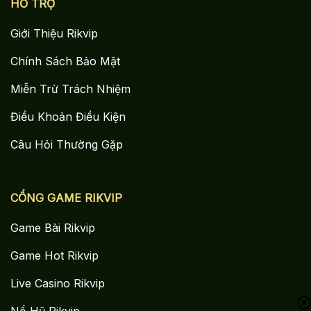
HỖ TRỢ
Giới Thiệu Rikvip
Chính Sách Bảo Mật
Miễn Trừ Trách Nhiệm
Điều Khoản Điều Kiện
Câu Hỏi Thường Gặp
CỔNG GAME RIKVIP
Game Bài Rikvip
Game Hot Rikvip
Live Casino Rikvip
Nổ Hũ Rikvip