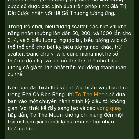
cược sẽ được xác định dựa trên phép tính: Giá Trị
Đặt Cược nhân với Hệ Số Thưởng tương ứng.
Trong trò chơi, biểu tượng scatter đặc biệt với khả
năng nhân thưởng lên đến 50, 300, và 1000 lần cho
3, 4, và 5 biểu tượng. ngược lại, biểu tượng wild có
thể thế chỗ cho bất kỳ biểu tượng nào khác, trừ
scatter. Đáng chú ý, wild cũng mang một hệ số
thưởng độc lập và chỉ có thể thế chỗ cho biểu
tượng có giá trị lớn nhất trên mỗi dòng thanh toán
cụ thể.
Nếu bạn đã thích thú với những bí ẩn và phiêu lưu
trong Phá Cổ Đèn Rồng, thì
To The Moon
sẽ đưa
bạn vào một chuyến hành trình kỳ diệu tới không
gian. Với thiết kế đầy sáng tạo và các
vòng quay
hấp dẫn, To The Moon không chỉ mang đến một
trải nghiệm giải trí mới lạ mà còn cơ hội nhận
thưởng lớn.