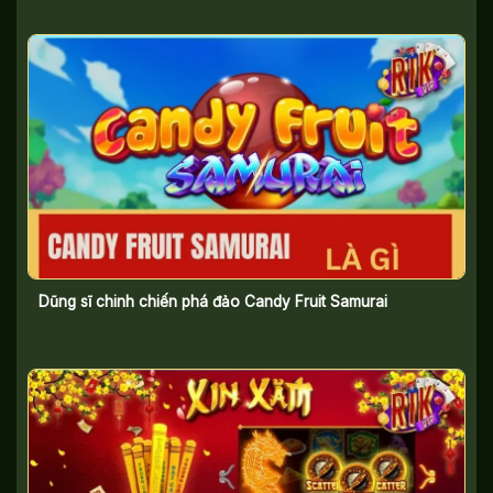
Dũng sĩ chinh chiến phá đảo Candy Fruit Samurai