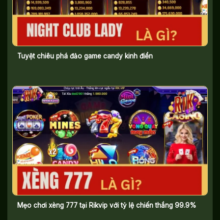
Tuyệt chiêu phá đảo game candy kinh điển
Mẹo chơi xèng 777 tại Rikvip với tỷ lệ chiến thắng 99.9%