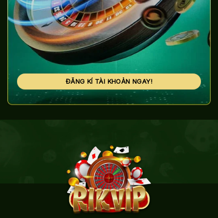
ĐĂNG KÍ TÀI KHOẢN NGAY!