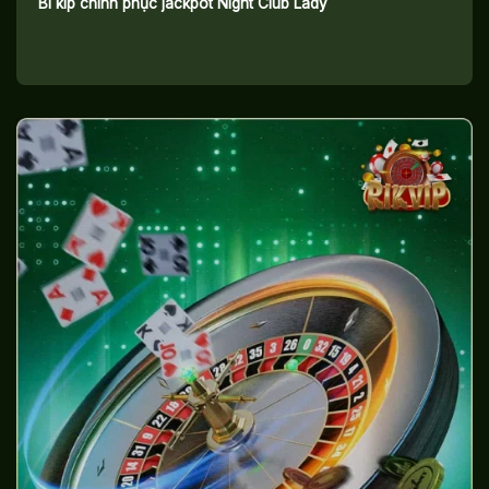
Bí kíp chinh phục jackpot Night Club Lady