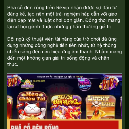
Phá cỗ đèn rồng trên Rikvip nhận được sự đầu tư
đáng kể, tạo nên một trải nghiệm hấp dẫn với giao
diện đẹp mắt và luật chơi đơn giản. Đồng thời mang
lại cơ hội giành được những phần thưởng giá trị.
Đội ngũ kỹ thuật viên tài năng của trò chơi đã ứng
dụng những công nghệ tiên tiến nhất, từ hệ thống
chiếu sáng đến các hiệu ứng âm thanh. Nhằm mang
đến một không gian giải trí sống động và chân
thực.